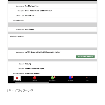
(© myTGA GmbH)